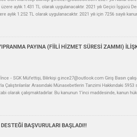
üzere aylık 1.431 TL olarak uygulanacaktır. 2021 yılı Geçici İşgücü De
re aylık 1.252 TL olarak uygulanacaktır. 2021 yılı için 7256 sayılı ka
 dönüş teşviki veya ilave istihdam teşviki kapsamında istihdam edilen h
,67 TL olmak üzere aylık 1.610 TL prim teşviki verilecektir. FESİH 
RET DESTEĞİ 4447/Geçici Madde 24 – (Ek:16/4/2020-7244/7 md.) 
arihte iş sözleşmesi bulunmakla birlikte 4857 sayılı Kanunun geçici 1
YIPRANMA PAYINA (FİİLİ HİZMET SÜRESİ ZAMMI) İLİ
arafından ücretsiz izne ayrılan ve kısa çalışma ödeneğinden yararlana
en sonra 51 inci madde kapsamında iş sözleşmesi feshedilen ve bu K
zlik ödeneğinden yararlanamayan işçilere, herhan...
ce - SGK Müfettişi, Bilirkişi g.ince27@outlook.com Giriş Basın çalış
rla Çalıştırılanlar Arasındaki Münasebetlerin Tanzimi Hakkındaki 5953 s
abi olarak çalışmaktadırlar. Bu kanunun 1’inci maddesinde, kanun hük
n gazete ve mevkutelerle haber ve fotoğraf ajanslarında her türlü fikir
unu’ndaki “işçi” tarifi kapsamı dışında kalan kimselerle bunların işver
n kapsamına giren fikir ve sanat işlerinde ücret karşılığı çalışanlara
iştir. Basın İş Kanunu’nun unsurları arasında kanunda belirtilen işyerind
 DESTEĞİ BAŞVURULARI BAŞLADI!!
 çalışma, iş ilişkisinin basın iş sözleşmesine dayanması ve 4857 sayı
lması yer almaktadır. Ayrıca, Basın İş Kanunu’nun uygulanıp uygulan