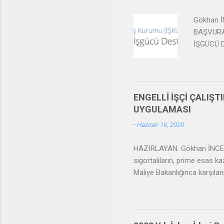
yapılan i
Gökhan İ
BAŞVURA
İŞGÜCÜ 
DESTEĞİN
İŞGÜCÜ D
Yeniden Y
istihdama
ENGELLİ İŞÇİ ÇALIŞ
desteği v
UYGULAMASI
sayılı İş
-
Haziran 16, 2020
Güvenlik 
HAZIRLAYAN: Gökhan İNCE SGK 
sigortalıların, prime esas k
Maliye Bakanlığınca karşılan
çalıştırma zorunluluğu ve 
sigorta primi teşviki uygul
çalıştırma zorunluluğuna yö
HANGİ İŞYERLERİ ENGELLİ İŞÇ