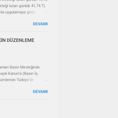
steği tutarı günlük 41,74 TL
nunla uygulamaya giren
er bir işçi için işverenlere
DEVAMI
YASAĞI/ÜCRETSİZ İZİN VE
Bu maddenin yürürlüğe
0 uncu maddesi uyarınca
ŞKİN DÜZENLEME
mayan işçiler ile 15/3/2020
anunun diğer hükümlerine
anları Basın Mesleğinde
ayılı Kanun’a (Basın İş
ümlerinin Türkiye'de
 ve sanat işlerinde çalışan
DEVAMI
enleri hakkında uygulanacağı,
 gazeteci deneceği
e çalışma, fikir ve sanat
lı iş Kanunu’nun kapsamı
mayacağı hem işyeri hem de