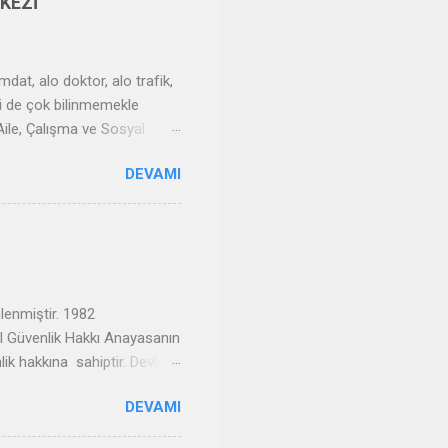
KEZİ
dat, alo doktor, alo trafik,
isi de çok bilinmemekle
Aile, Çalışma ve Sosyal
re yönelik gelen sorulara
DEVAMI
 diğer deyişle, AÇSB, SGK,
ücretli bir hattır. Çağrı
nda kurulan İletişim Merkezi;
1.135 çalışanla hizm...
enmiştir. 1982
l Güvenlik Hakkı Anayasanın
k hakkına sahiptir. Devlet,
nın 61 nci maddesinde Sosyal
DEVAMI
arp ve vazife şehitlerinin
. Devlet, sakatların