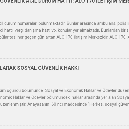
GÜVENLİK ACİL DURUM HATTI: ALO 170 İLETİŞİM MER
 acil durum numaraları bulunmaktadır. Bunlar arasında ambulans, polis im
ci hattı, vergi danışma hattı vb. konular yer almaktadır. Bunlardan bir
popülaritesi her geçen gün artan ALO 170 İletişim Merkezidir. ALO 170, 
yal Güvenlik Kurumu ve Türkiye İş Kurumu tarafından sunulan hizmetle
, danışma, bilgilendirme, çözüm üretme ve ihbar telefon hattıdır. Bir
gili her türlü bilgiyi ALO 170’i arayarak öğrenebilirsiniz. Alo 170 hattı 
dir. Çağrı Merkezinde istihdam edilenlerin %50’si engellidir. 2010 yılı
OLARAK SOSYAL GÜVENLİK HAKKI
rfa, Sivas, Kütahya, Trabzon, Ankara, Bayburt ve Muş illerinde toplam 
ısım üçüncü bölümünde Sosyal ve Ekonomik Haklar ve Ödevler düzenl
nomik Haklar ve Ödevler bölümündeki haklar arasında yer alan Sosya
üzenlenmiştir. Anayasanın 60 ncı maddesinde "Herkes, sosyal güvenli
kli tedbirleri alır ve teşkilatı kurar." hükmü yer almaktadır. Anayasa
rak korunması gerekenlerle ilgili hükümlere yer verilmiş olup "Devlet h
 gazileri korur ve toplumda kendilerine yaraşır bir hayat seviyesi sağlar