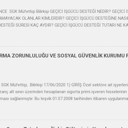
ş özelinde değerlendirilmelidir. Çalışmamızda g...
NCE SGK Müfettişi Bilirkişi GEÇİCİ İŞGÜCÜ DESTEĞİ NEDİR? GEÇİC
MAYACAK OLANLAR KİMLERDİR? GEÇİCİ İŞGÜCÜ DESTEĞİNE NASI
DESTEĞİ SÜRESİ KAÇ AYDIR? GEÇİCİ İŞGÜCÜ DESTEĞİ TUTARI NE K
E BAŞVURMAYI UNUTMAYIN!!! 7 Aralık 2020 Pazartesi g.ince27@ou
ESTEĞİ NEDİR? 17/11/2020 tarihli Resmî Gazetede yayımlanan 7256 
apılandırılması ile Bazı Kanunlarda Değişiklik Yapılması Hakkında Kanu
 dönüş teşviki getirilmiştir. Bu madde ile işverenlere prim teşviki, sigor
TIRMA ZORUNLULUĞU VE SOSYAL GÜVENLİK KURUMU P
e geçici işgücü desteği getirilmiştir. Prim teşviki ve desteklere ilişkin
sizlik Sigortası Kanununa Geçici 27 inci madde eklenmiştir. İstihdama
Kurumuna bildirilerek veya bildirilmeksizin istihdam edilip iş veya hizme
Müfettişi, Bilirkişi 17/06/2020 1) GİRİŞ Özel sektöre ait işyerlerind
azanç alt sınırı üzerinden hesaplanan sigorta primi işveren hisselerin
ması sağlanmıştır. Bu teşvik 01.07.2008 tarihinden itibaren uygulanmakt
uygulanacak teşvik kapsamı 4857 sayılı iş kanununun 30 uncu maddesi
amasına yönelik işlemler SGK tarafından yürütülmektedir. Bu çerçevede
nelik detaylar üzerinde durulacak ve SGK prim teşviği uygulamasının k
İ ÇALIŞTIRMAK ZORUNDADIR? İşverenler, elli veya daha fazla işçi ça