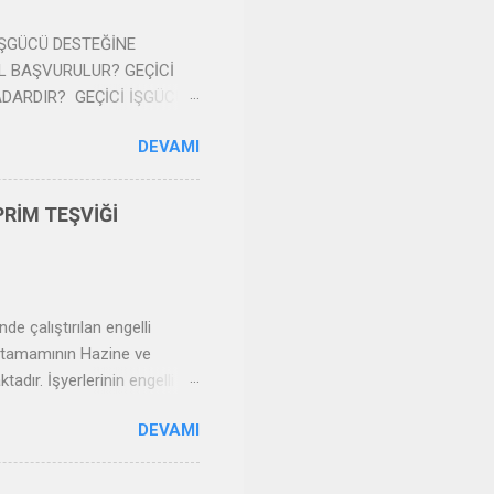
İ İŞGÜCÜ DESTEĞİNE
L BAŞVURULUR? GEÇİCİ
ADARDIR? GEÇİCİ İŞGÜCÜ
tlook.com 1) GEÇİCİ
DEVAMI
Numaralı Bazı Alacakların
n ile işverenlere yönelik
talılara ise nakdi ücret
RİM TEŞVİĞİ
 7256 sayılı Kanunla 4447
 Dönüş Prim Teşviki, Sosyal
t sözleş...
e çalıştırılan engelli
in tamamının Hazine ve
adır. İşyerlerinin engelli
nde düzenlenmiştir. Ancak,
DEVAMI
, makalemizde engelli işçi
apsamı açıklanacaktır. 2)
lıştırdıkları özel sektör