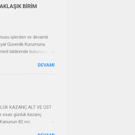
aşlılara Devlet yardımı ve
AKLAŞIK BİRİM
onusu işlerden ve devamlı
Sosyal Güvenlik Kurumuna
eterli bildirimde bulunulup
mesi için gerekli olan en az
DEVAMI
aktadır. Özel Nitelikteki
m maliyetleri
NCELEMELERİ Yapı Yaklaşık
 asgari işçilik hesaplamasında
un 85 Maddesi İle Sosyal
GÜNLÜK KAZANÇ ALT VE ÜST
ine esas günlük kazanç
ı Kanunun 82 nci
ak kazancının alt sınırı,