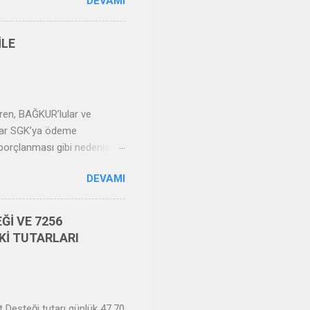
DEVAMI
an büyük sigortalıların günlük
atı olarak alınacaktır.
n öncesine ait olan iş ve
İLE
aktır. Sosyal güvenlik
ren, BAĞKUR’lular ve
şlar SGK’ya ödeme
borçlanması gibi nedenlerle,
ıca çeşitli sebeplerle SGK
DEVAMI
umunda, bu tutar yersiz
umda da ilgililer tarafından
meler için kredi kartı ve
Ğİ VE 7256
mı e-devlet sistemine giriş
Kİ TUTARLARI
 Desteği tutarı günlük 47,70