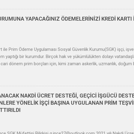
arın yaşlarına uygun asgarî ücretin otuzda biri, üst sınırı ise 16 yaşınd
lt sınırı 1/1/2017 tarihinden önce 6,5 bu tarihten sonra ise 7,5 k
Yıllar itibariyle Prime Esas Kazanç Üst Sınırları 1/10/2008 tarihinde
RUMUNA YAPACAĞINIZ ÖDEMELERİNİZİ KREDİ KARTI 
de ise 506 sayılı Kanunun mülga 78 nci maddesine göre işlem yapılac
i olmayan ülkelerde iş üstlenen işveren...
t ile Prim Ödeme Uygulaması Sosyal Güvenlik Kurumu(SGK) işçi, işve
lem yaptığı bir kurumdur. Birçok hak ve yükümlülükten dolayı vatanda
cari dönem prim borçları için, kimi zaman askerlik, uzmanlık, doğum 
 borçları nedeniyle SGK’ya ödeme yapmak zorunda kalmaktadırlar. Ayr
emeklilere sehven, hatalı olarak yapılmış ödemeler tespit edilmesi dur
unun 96 ıncı maddesi gereğince ilgililerden talep edilmektedir. Bu dur
ya ödenmesi gerekmektedir. SGK vatandaşların SGK’ya yapacakları öde
ANACAK NAKDİ ÜCRET DESTEĞİ, GEÇİCİ İŞGÜCÜ DESTE
eme imkanı getirmiştir. Böylelikle sosyal güvenlik paydaşlarının tama
LERE YÖNELİK İŞÇİ BAŞINA UYGULANAN PRİM TEŞVİ
 g...
TTIRILDI
ce SGK Müfettişi Bilirkişi g.ince27@outlook.com 2021 yılı Nakdi Ücret