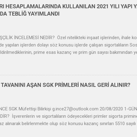
ına intibaklarını sağlayıcı tedbirleri alır. Yaşlılar, Devletçe korunur, Y
RI HESAPLAMALARINDA KULLANILAN 2021 YILI YAPI Y
laylıklar kanunla düzenlenir....
DA TEBLİĞ YAYIMLANDI
ÇİLİK İNCELEMESİ NEDİR? Özel nitelikteki inşaat işlerinden, ihale k
nde yapılan işlerden dolayı söz konusu işlerde çalışan sigortalıların 
p bildirilmediklerinin, prime esas kazanç ve prim gün sayısı bakımından y
dığının araştırılmasıdır. Asgari işçilik incelemelerinde, bir işin yürütül
 sayısı, sigorta primine esas kazanç tutarı ve çalışma süresi hesaplanm
erlerine İlişkin Asgari işçilik tutarı hesaplamalarında yapı yaklaşık biri
maktadır. ÖZEL NİTELİKTEKİ İNŞAAT İŞYERLERİ İÇİN ASGARİ İŞÇİLİK İ
TAVANINI AŞAN SGK PRİMLERİ NASIL GERİ ALINIR?
yetleri SGK tarafından yapılan özel nitelikteki inşaat işyerleri ile ilgili
aktadır. Hesaplamaya İlişkin Mevzuat Düzenlemesi 5510 Sayılı Kanun
şlemleri Yönetmeliğin...
NCE SGK Müfettişi Bilirkişi g.ince27@outlook.com 20/08/2020 1-
DİR? İşverenlerin ve sigortalıların ödeyecekleri primler sigorta prim
 baz alınarak belirlenmekte olup söz konusu kazanç sınırları 5510 sayıl
e belirlenmiştir. Buna göre; Sigortalının bir günlük prime esas tutulac