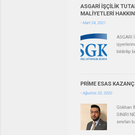
korunmalarını ve toplum hayat
ASGARİ İŞÇİLİK TUTA
sağlanacak diğer haklar ve ko
MALİYETLERİ HAKKIN
-
Mart 24, 2021
ASGARİ İŞ
işyerleri
bildirili
bulunulma
sigortalı
İnşaat İşy
kullanıl
PRİME ESAS KAZANÇ 
Birim Mali
-
Ağustos 20, 2020
kullanılm
Sigorta İ
Gökhan İ
SINIRI NE
sınırları
maddesind