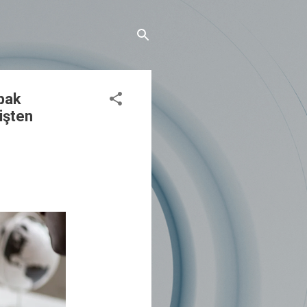
ibak
işten