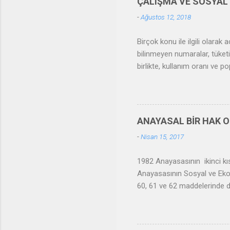
ÇALIŞMA VE SOSYAL 
-
Ağustos 12, 2018
Birçok konu ile ilgili olarak
bilinmeyen numaralar, tüketi
birlikte, kullanım oranı ve 
Hizmetler Bakanlığı ile Sos
cevap vermek üzere kurulmuş
İŞKUR ve MYK mevzuatlarıyla il
merkezi 7/24 hizmet vermekte
ANAYASAL BİR HAK 
2017 yılında Karaman, Şanlıu
-
Nisan 15, 2017
1982 Anayasasının ikinci k
Anayasasının Sosyal ve Eko
60, 61 ve 62 maddelerinde d
bu güvenliği sağlayacak gere
güvenlik bakımından özel ola
dul ve yetimleriyle, malül ve