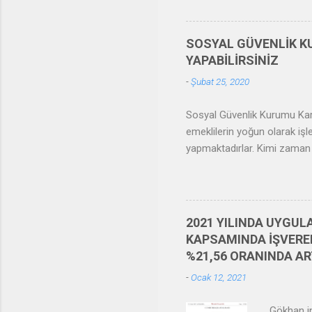
sigortalıl
kazanç a
Resim 1: 
SOSYAL GÜVENLİK KU
işlemler
YAPABİLİRSİNİZ
sözleşmes
-
Şubat 25, 2020
Sosyal Güvenlik Kurumu Kar
emeklilerin yoğun olarak iş
yapmaktadırlar. Kimi zaman 
kimi zaman da yapılandırma
tarafından sigortalılara ve 
ödeme olarak 5510 sayılı Kan
yersiz ödeme tutarının SGK’
2021 YILINDA UYGUL
bankomat(DEBİT) kartı ile öd
KAPSAMINDA İŞVEREN
yaparak herhangi bir bankaya
%21,56 ORANINDA AR
-
Ocak 12, 2021
Gökhan in