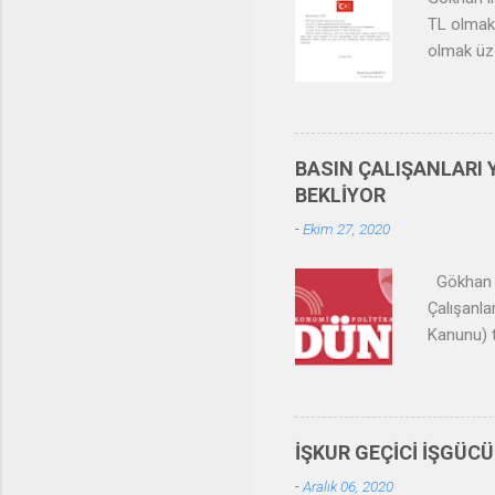
TL olmak 
olmak üze
istihdama
günlük 53
NAKDİ ÜC
girdiği t
BASIN ÇALIŞANLARI 
işveren t
BEKLİYOR
tarihind
-
Ekim 27, 2020
göre işsi
Gökhan İn
Çalışanla
Kanunu) t
yayınlana
ve İş Kan
bu kanunu
belirtilm
İŞKUR GEÇİCİ İŞGÜCÜ
işlerinde
-
Aralık 06, 2020
dışında o