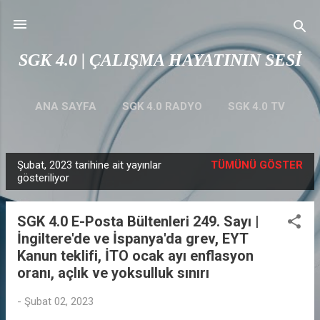
Ana içeriğe atla
SGK 4.0 | ÇALIŞMA HAYATININ SESİ
ANA SAYFA
SGK 4.0 RADYO
SGK 4.0 TV
ZİHİN HARİTALARI
DIĞER…
YASAL UYARI
Şubat, 2023 tarihine ait yayınlar
TÜMÜNÜ GÖSTER
K
gösteriliyor
a
y
SGK 4.0 E-Posta Bültenleri 249. Sayı |
ı
İngiltere'de ve İspanya'da grev, EYT
t
Kanun teklifi, İTO ocak ayı enflasyon
l
oranı, açlık ve yoksulluk sınırı
a
-
Şubat 02, 2023
r