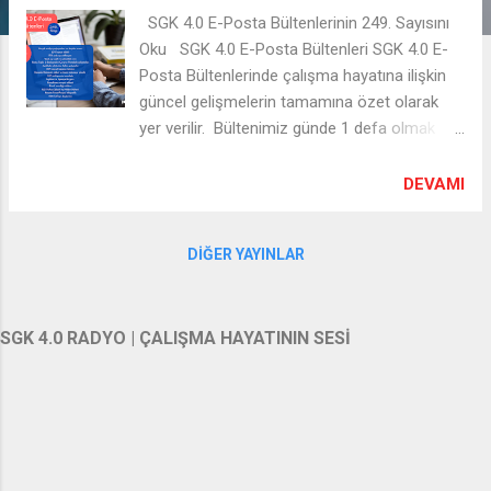
SGK 4.0 E-Posta Bültenlerinin 249. Sayısını
Oku SGK 4.0 E-Posta Bültenleri SGK 4.0 E-
Posta Bültenlerinde çalışma hayatına ilişkin
güncel gelişmelerin tamamına özet olarak
yer verilir. Bültenimiz günde 1 defa olmak
üzere haftanın 6 günü gönderilir. E-posta
bültenimize üye olmak için sayfamızda
DEVAMI
bulunan E-POSTA BÜLTENİ üyelik bölümüne
e-posta adresinizi girerek ÜYE OL butonuna
DIĞER YAYINLAR
tıklayabilirsiniz.
SGK 4.0 RADYO | ÇALIŞMA HAYATININ SESİ