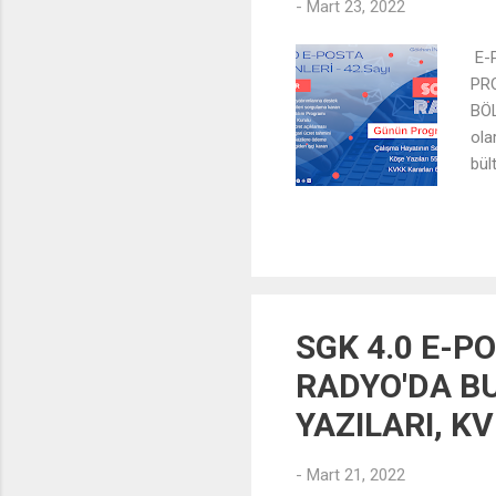
-
Mart 23, 2022
E-P
PR
BÖL
ola
bül
e-p
SGK 4.0 E-PO
RADYO'DA BU
YAZILARI, K
-
Mart 21, 2022