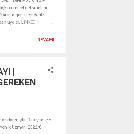
LÜMÜ DİNLE SGK 4.0 E-
lişkin güncel gelişmelerin
tanın 6 günü gönderilir.
rinden üye ol. LİNKEDİN
DEVAMI
YI |
 GEREKEN
zırlanmıştır. Detaylar için
Güvenlik Uzmanı 2022/8