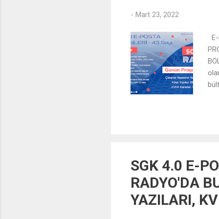
-
Mart 23, 2022
E-P
PR
BÖL
ola
bül
böl
SGK 4.0 E-PO
RADYO'DA BU
YAZILARI, K