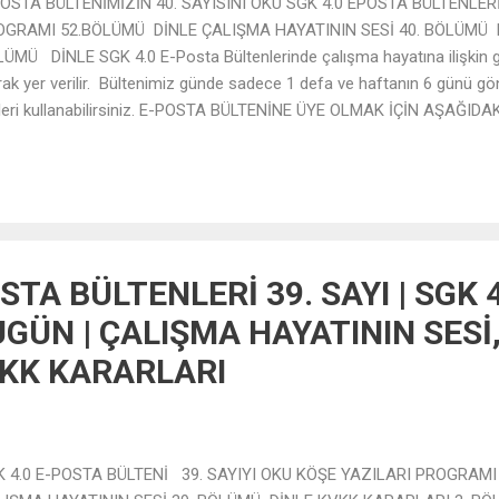
OSTA BÜLTENİMİZİN 40. SAYISINI OKU SGK 4.0 EPOSTA BÜLTENLER
OGRAMI 52.BÖLÜMÜ DİNLE ÇALIŞMA HAYATININ SESİ 40. BÖLÜMÜ 
ÜMÜ DİNLE SGK 4.0 E-Posta Bültenlerinde çalışma hayatına ilişkin g
rak yer verilir. Bültenimiz günde sadece 1 defa ve haftanın 6 günü gönd
kleri kullanabilirsiniz. E-POSTA BÜLTENİNE ÜYE OLMAK İÇİN AŞAĞI
ESİNİZİ GİRİNİZ.
STA BÜLTENLERİ 39. SAYI | SGK 
GÜN | ÇALIŞMA HAYATININ SESİ
VKK KARARLARI
K 4.0 E-POSTA BÜLTENİ 39. SAYIYI OKU KÖŞE YAZILARI PROGRAM