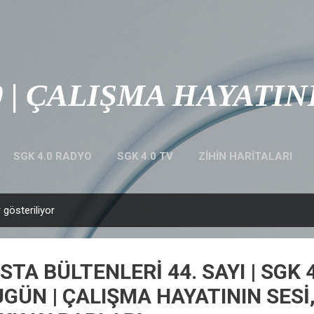
Ana içeriğe atla
0 | ÇALIŞMA HAYATIN
SGK 4.0 RADYO
SGK 4.0 TV
ZİHİN HARİTALARI
 gösteriliyor
STA BÜLTENLERİ 44. SAYI | SGK 
GÜN | ÇALIŞMA HAYATININ SESİ