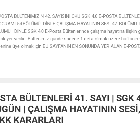
OSTA BÜLTENİMİZİN 42. SAYISINI OKU SGK 4.0 E-POSTA BÜLTENLE
OGRAMI 54.BÖLÜMÜ DİNLE ÇALIŞMA HAYATININ SESİ 42. BÖLÜMÜ 
ÜMÜ DİNLE SGK 4.0 E-Posta Bültenlerinde çalışma hayatına ilişkin g
rak yer verilir. Bültenimiz günde sadece 1 defa olmak üzere haftanın
tenine üye olmak için BU SAYFANIN EN SONUNDA YER ALAN E-POSTA
osta adresinizi girerek ÜYE OL butonuna tıklamanız yeterlidir.
STA BÜLTENLERİ 41. SAYI | SGK 
GÜN | ÇALIŞMA HAYATININ SESİ
VKK KARARLARI