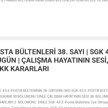
ILI HABER BÜLTENİNİ İNDİR DİĞER BÜLTENLERİ GÖRÜNTÜLE VE İND
STA BÜLTENLERİ 38. SAYI | SGK 
GÜN | ÇALIŞMA HAYATININ SESİ
VKK KARARLARI
 4.0 E-POSTA BÜLTENİNİN 38. SAYISINI OKU SGK 4.0 E-POSTA BÜL
OGRAMI 50.BÖLÜMÜNÜ DİNLE ÇALIŞMA HAYATININ SESİ 38. BÖLÜ
ARLARI 2. BÖLÜMÜNÜ DİNLE SGK 4.0 E-Posta Bültenine Üye Olmayı