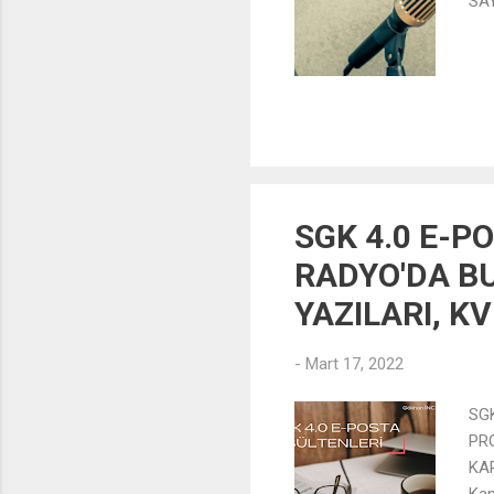
SAY
SGK 4.0 E-PO
RADYO'DA BU
YAZILARI, K
-
Mart 17, 2022
SGK
PR
KAR