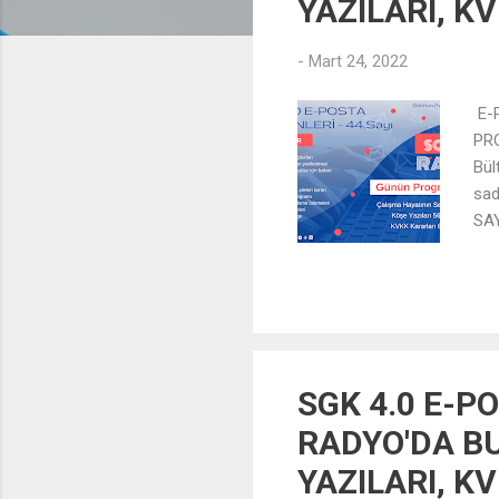
YAZILARI, K
a
r
-
Mart 24, 2022
E-P
PR
Bül
sad
SAY
ÜYE
SGK 4.0 E-PO
RADYO'DA BU
YAZILARI, K