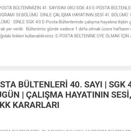
OSTA BÜLTENİMİZİN 41. SAYISINI OKU SGK 4.0 E-POSTA BÜLTENLE
OGRAMI 53.BÖLÜMÜ DİNLE ÇALIŞMA HAYATININ SESİ 41. BÖLÜMÜ 
ÜMÜ DİNLE SGK 4.0 E-Posta Bültenlerinde çalışma hayatına ilişkin g
rak yer verilir. Bültenimiz günde sadece 1 defa olmak üzere haftanın 6
ğıdaki linkleri kullanabilirsiniz. E-POSTA BÜLTENİNE ÜYE OLMAK İÇ
TA ADRESİNİZİ GİRİNİZ.
STA BÜLTENLERİ 40. SAYI | SGK 
GÜN | ÇALIŞMA HAYATININ SESİ
VKK KARARLARI