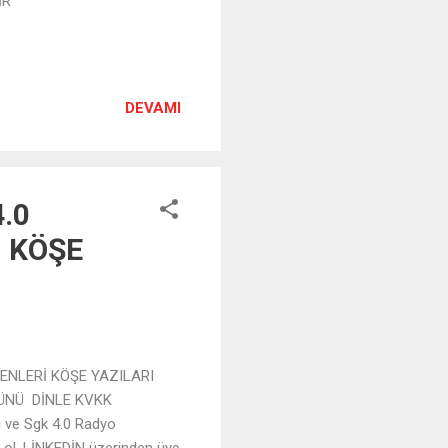
İR
DEVAMI
4.0
, KÖŞE
TENLERİ KÖŞE YAZILARI
MÜNÜ DİNLE KVKK
 ve Sgk 4.0 Radyo