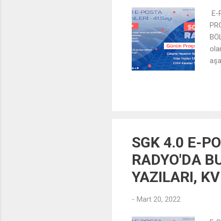
E-P
PR
BÖL
ola
aşa
POS
SGK 4.0 E-PO
RADYO'DA BU
YAZILARI, K
-
Mart 20, 2022