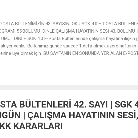
OSTA BÜLTENİMİZİN 43. SAYISINI OKU SGK 4.0 E-POSTA BÜLTENL
OGRAMI 55.BÖLÜMÜ DİNLE ÇALIŞMA HAYATININ SESİ 43. BÖLÜMÜ 
ÜMÜ DİNLE SGK 4.0 E-Posta Bültenlerinde çalışma hayatına ilişkin g
rak yer verilir. Bültenimiz günde sadece 1 defa olmak üzere haftanın
tenine üye olmak için BU SAYFANIN EN SONUNDA YER ALAN E-POST
ümüne e-posta adresinizi girerek ÜYE OL butonuna tıklamanız yeterl
STA BÜLTENLERİ 42. SAYI | SGK 
GÜN | ÇALIŞMA HAYATININ SESİ
VKK KARARLARI