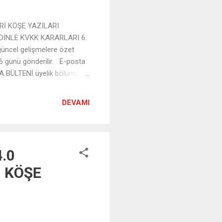
Rİ KÖŞE YAZILARI
DİNLE KVKK KARARLARI 6.
üncel gelişmelere özet
 6 günü gönderilir. E-posta
 BÜLTENİ üyelik bölümüne
DEVAMI
4.0
, KÖŞE