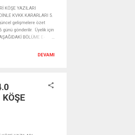
Rİ KÖŞE YAZILARI
DİNLE KVKK KARARLARI 5.
üncel gelişmelere özet
 günü gönderilir. Üyelik için
İN AŞAĞIDAKİ BÖLÜME E-
DEVAMI
4.0
, KÖŞE