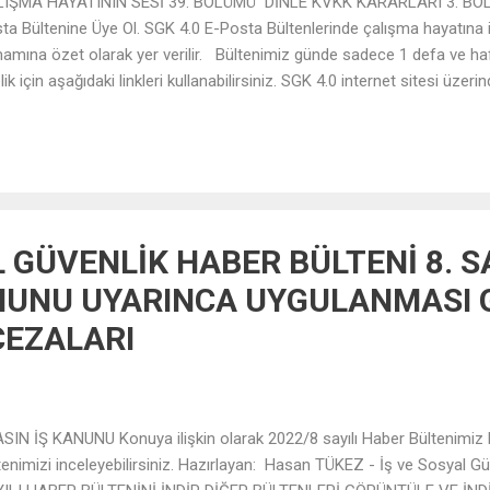
LIŞMA HAYATININ SESİ 39. BÖLÜMÜ DİNLE KVKK KARARLARI 3. BÖ
ta Bültenine Üye Ol. SGK 4.0 E-Posta Bültenlerinde çalışma hayatına i
amına özet olarak yer verilir. Bültenimiz günde sadece 1 defa ve haf
lik için aşağıdaki linkleri kullanabilirsiniz. SGK 4.0 internet sitesi üze
rinden üye ol.
L GÜVENLİK HABER BÜLTENİ 8. SA
ANUNU UYARINCA UYGULANMASI
CEZALARI
IN İŞ KANUNU Konuya ilişkin olarak 2022/8 sayılı Haber Bültenimiz ha
tenimizi inceleyebilirsiniz. Hazırlayan: Hasan TÜKEZ - İş ve Sosyal 