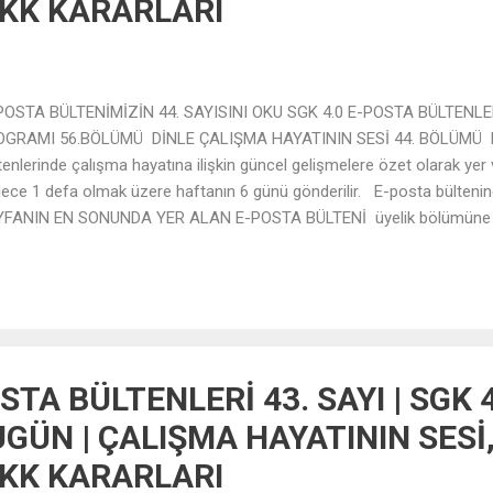
VKK KARARLARI
OSTA BÜLTENİMİZİN 44. SAYISINI OKU SGK 4.0 E-POSTA BÜLTENLE
OGRAMI 56.BÖLÜMÜ DİNLE ÇALIŞMA HAYATININ SESİ 44. BÖLÜMÜ D
tenlerinde çalışma hayatına ilişkin güncel gelişmelere özet olarak yer 
ece 1 defa olmak üzere haftanın 6 günü gönderilir. E-posta bülteni
FANIN EN SONUNDA YER ALAN E-POSTA BÜLTENİ üyelik bölümüne e-
 OL butonuna tıklamanız yeterlidir.
STA BÜLTENLERİ 43. SAYI | SGK 
GÜN | ÇALIŞMA HAYATININ SESİ
VKK KARARLARI