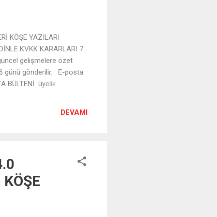
ERİ KÖŞE YAZILARI
DİNLE KVKK KARARLARI 7.
üncel gelişmelere özet
 6 günü gönderilir. E-posta
A BÜLTENİ üyelik
idir.
DEVAMI
4.0
, KÖŞE