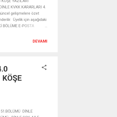
İ KÖŞE YAZILARI
DİNLE KVKK KARARLARI 4.
üncel gelişmelere özet
erilir. Üyelik için aşağıdaki
DAKİ BÖLÜME E-POSTA
DEVAMI
4.0
, KÖŞE
I 51.BÖLÜMÜ DİNLE