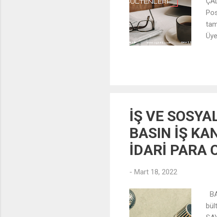
ÇA
Pos
tam
Üye
üze
İŞ VE SOSYA
BASIN İŞ K
İDARİ PARA 
-
Mart 18, 2022
BAS
bül