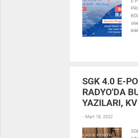
E-P
PR
BÖL
ola
lin
ADR
SGK 4.0 E-PO
RADYO'DA BU
YAZILARI, K
-
Mart 18, 2022
SG