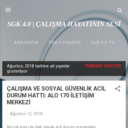
Ana içeriğe atla
SGK 4.0 | ÇALIŞMA HAYATININ SESİ
ANA SAYFA
SGK 4.0 RADYO
SGK 4.0 TV
ZİHİN HARİTALARI
DIĞER…
YASAL UYARI
Ağustos, 2018 tarihine ait yayınlar
TÜMÜNÜ GÖSTER
K
gösteriliyor
a
y
ÇALIŞMA VE SOSYAL GÜVENLİK ACİL
ı
DURUM HATTI: ALO 170 İLETİŞİM
t
MERKEZİ
l
a
-
Ağustos 12, 2018
r
Birçok konu ile ilgili olarak acil durum numaraları